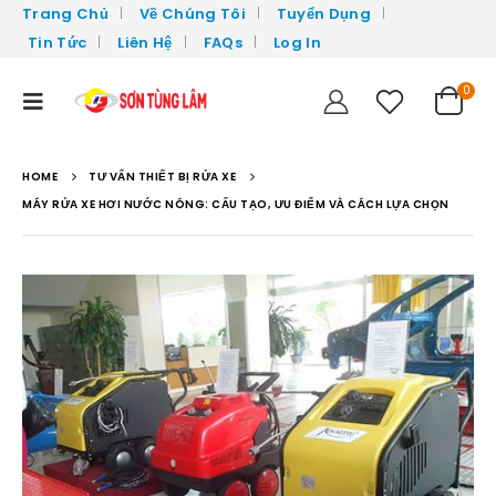
Trang Chủ
Về Chúng Tôi
Tuyển Dụng
Tin Tức
Liên Hệ
FAQs
Log In
0
HOME
TƯ VẤN THIẾT BỊ RỬA XE
MÁY RỬA XE HƠI NƯỚC NÓNG: CẤU TẠO, ƯU ĐIỂM VÀ CÁCH LỰA CHỌN