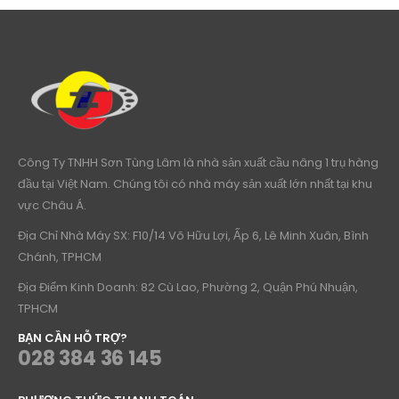
Công Ty TNHH Sơn Tùng Lâm là nhà sản xuất cầu nâng 1 trụ hàng
đầu tại Việt Nam. Chúng tôi có nhà máy sản xuất lớn nhất tại khu
vực Châu Á.
Địa Chỉ Nhà Máy SX: F10/14 Võ Hữu Lợi, Ấp 6, Lê Minh Xuân, Bình
Chánh, TPHCM
Địa Điểm Kinh Doanh: 82 Cù Lao, Phường 2, Quận Phú Nhuận,
TPHCM
BẠN CẦN HỖ TRỢ?
028 384 36 145