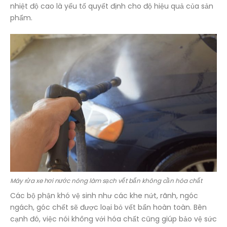
nhiệt độ cao là yếu tố quyết định cho độ hiệu quả của sản
phẩm.
Máy rửa xe hơi nước nóng làm sạch vết bẩn không cần hóa chất
Các bộ phận khó vệ sinh như các khe nứt, rãnh, ngóc
ngách, góc chết sẽ được loại bỏ vết bẩn hoàn toàn. Bên
cạnh đó, việc nói không với hóa chất cũng giúp bảo vệ sức