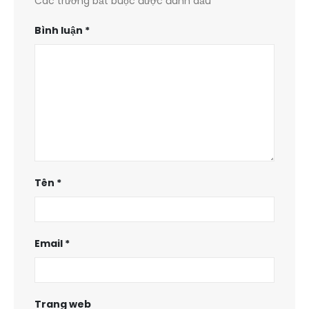
Các trường bắt buộc được đánh dấu
*
Bình luận
*
Tên
*
Email
*
Trang web