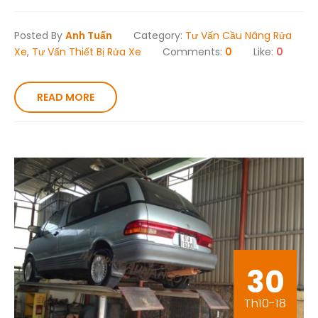
Posted By
Anh Tuấn
Category:
Tư Vấn Cầu Nâng Rửa
Xe
,
Tư Vấn Thiết Bị Rửa Xe
Comments:
0
Like:
0
READ MORE
30
Th10-18