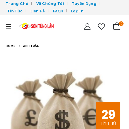
Trang Chủ
Về Chúng Tôi
Tuyển Dụng
Tin Tức
Liên Hệ
FAQs
Log In
0
HOME
ANH TUẤN
29
Th11-18