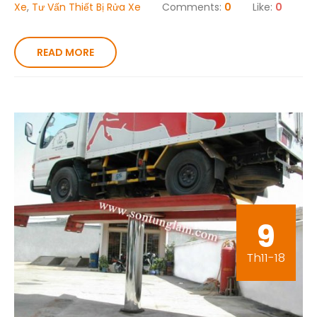
Xe
,
Tư Vấn Thiết Bị Rửa Xe
Comments:
0
Like:
0
READ MORE
9
Th11-18