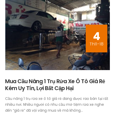
4
Th11-18
Mua Cầu Nâng 1 Trụ Rửa Xe Ô Tô Giá Rẻ
Kém Uy Tín, Lợi Bất Cập Hại
Cầu nâng 1 trụ rửa xe ô tô giá rẻ đang được rao bán tại rất
nhiều nơi. Nhiều người có nhu cầu mở tiệm rửa xe nghe
đến “giá rẻ” đã vội vàng mua về mà không...