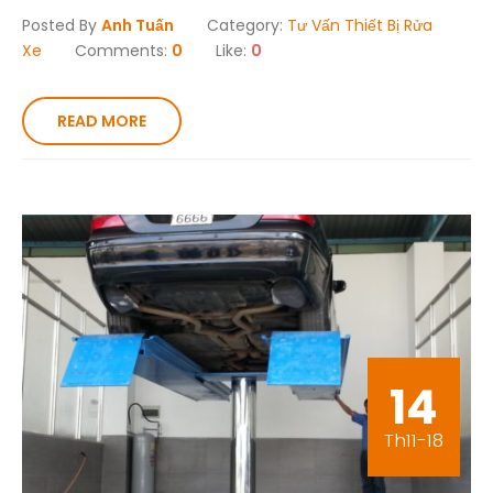
Posted By
Anh Tuấn
Category:
Tư Vấn Thiết Bị Rửa
Xe
Comments:
0
Like:
0
READ MORE
14
Th11-18