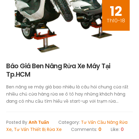
12
Th10-18
Báo Giá Ben Nâng Rửa Xe Máy Tại
Tp.HCM
Ben nâng xe máy giá bao nhiêu là câu hỏi chung của rất
nhiều chủ cửa hàng rửa xe ô tô hay những khách hàng
đang có nhu cầu tìm hiểu về start-up với trạm rửa...
Posted By
Anh Tuấn
Category:
Tư Vấn Cầu Nâng Rửa
Xe
,
Tư Vấn Thiết Bị Rửa Xe
Comments:
0
Like:
0