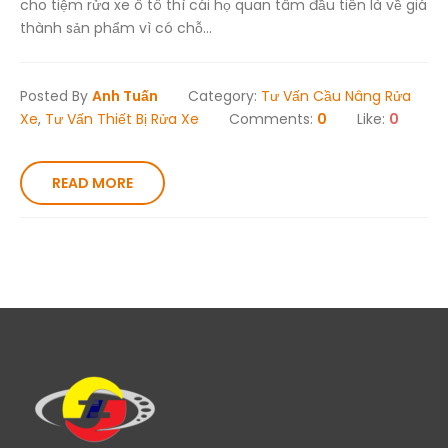
cho tiệm rửa xe ô tô thì cái họ quan tâm đầu tiên là về giá
thành sản phẩm vì có chỗ...
Posted By
Anh Tuấn
Category:
Tư Vấn Cầu Nâng Rửa
Xe
,
Tư Vấn Thiết Bị Rửa Xe
Comments:
0
Like:
0
READ MORE