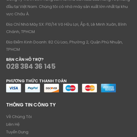
Công Ty TNHH Sơn Tùng Lâm là nhà sản xuất cầu nâng 1 trụ hàng
đầu tại Việt Nam. Chúng tôi có nhà máy sản xuất lớn nhất tại khu
vực Châu Á.
Địa Chỉ Nhà Máy SX: F10/14 Võ Hữu Lợi, Ấp 6, Lê Minh Xuân, Bình
Chánh, TPHCM
Địa Điểm Kinh Doanh: 82 Cù Lao, Phường 2, Quận Phú Nhuận,
TPHCM
BẠN CẦN HỖ TRỢ?
028 384 36 145
PHƯƠNG THỨC THANH TOÁN
THÔNG TIN CÔNG TY
Về Chúng Tôi
Liên Hệ
Tuyển Dụng