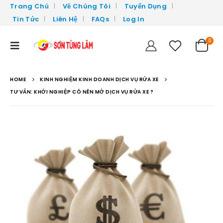
Trang Chủ
Về Chúng Tôi
Tuyển Dụng
Tin Tức
Liên Hệ
FAQs
Log In
0
HOME
KINH NGHIỆM KINH DOANH DỊCH VỤ RỬA XE
TƯ VẤN: KHỞI NGHIỆP CÓ NÊN MỞ DỊCH VỤ RỬA XE ?