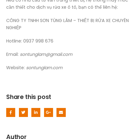
Nếu có nhu cầu tư vấn trang thiết bị, hệ thống máy móc
cần thiết cho dịch vụ rửa xe ô tô, bạn có thể liên hệ:
CÔNG TY TNHH SƠN TÙNG LÂM – THIẾT BỊ RỬA XE CHUYÊN
NGHIỆP
Hotline: 0937 998 676
Email:
sontunglam@gmail.com
Website:
sontunglam.com
Share this post