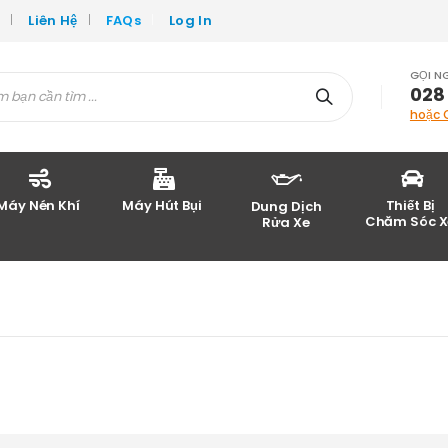
c
Liên Hệ
FAQs
Log In
GỌI N
028
hoặc 
Máy Nén Khí
Máy Hút Bụi
Thiết Bị
Dung Dịch
Chăm Sóc X
Rửa Xe