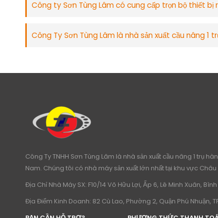
Công ty Sơn Tùng Lâm có cung cấp trọn bộ thiết bị 
Công Ty Sơn Tùng Lâm là nhà sản xuất cầu nâng 1 tr
Công Ty TNHH Sơn Tùng Lâm là nhà sản xuất cầu nâng 1 trụ hàng
Nam. Chúng tôi có nhà máy sản xuất lớn nhất tại khu vực Châu 
Địa Chỉ Nhà Máy SX: F10/14 Võ Hữu Lợi, Ấp 6, Lê Minh Xuân, Bì
Địa Điểm Kinh Doanh: 82 Cù Lao, Phường 2, Quận Phú Nhuận, 
BẠN CẦN HỖ TRỢ?
PHƯƠNG THỨC THANH TO