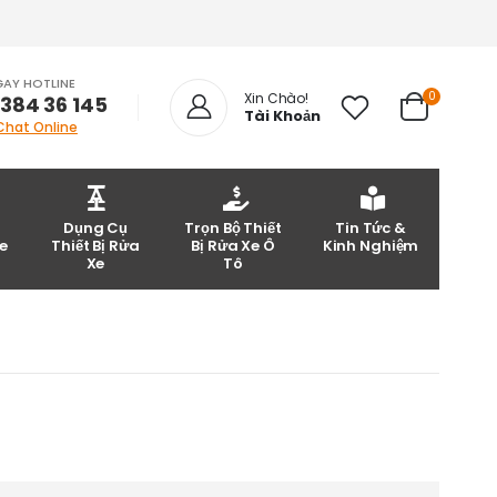
GAY HOTLINE
0
Xin Chào!
 384 36 145
Tài Khoản
Chat Online
Dụng Cụ
Trọn Bộ Thiết
Tin Tức &
e
Thiết Bị Rửa
Bị Rửa Xe Ô
Kinh Nghiệm
Xe
Tô