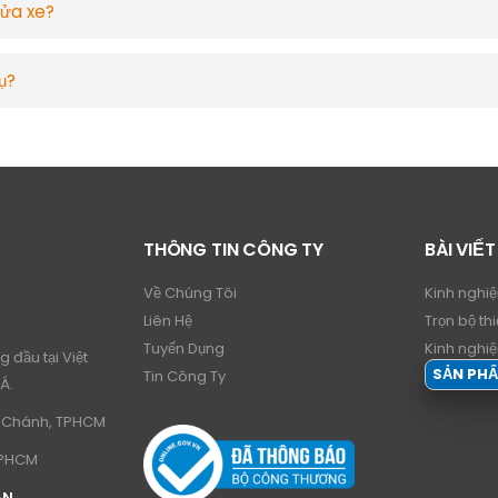
rửa xe?
ụ?
THÔNG TIN CÔNG TY
BÀI VIẾT
Về Chúng Tôi
Kinh nghi
Liên Hệ
Trọn bộ thi
Tuyển Dụng
Kinh nghi
 đầu tại Việt
SẢN PH
Tin Công Ty
Á.
nh Chánh, TPHCM
TPHCM
ÁN