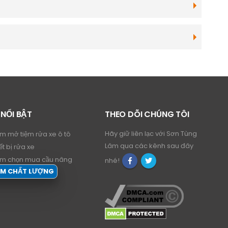
 NỔI BẬT
THEO DÕI CHÚNG TÔI
Hãy giữ liên lạc với Sơn Tùng
ệm mở tiệm rửa xe ô tô
Lâm qua các kênh sau đây
ết bị rửa xe
ệm chọn mua cầu nâng
nhé!
ẨM CHẤT LƯỢNG