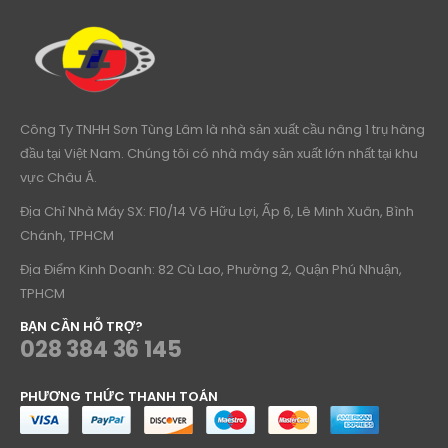
Công Ty TNHH Sơn Tùng Lâm là nhà sản xuất cầu nâng 1 trụ hàng
đầu tại Việt Nam. Chúng tôi có nhà máy sản xuất lớn nhất tại khu
vực Châu Á.
Địa Chỉ Nhà Máy SX: F10/14 Võ Hữu Lợi, Ấp 6, Lê Minh Xuân, Bình
Chánh, TPHCM
Địa Điểm Kinh Doanh: 82 Cù Lao, Phường 2, Quận Phú Nhuận,
TPHCM
BẠN CẦN HỖ TRỢ?
028 384 36 145
PHƯƠNG THỨC THANH TOÁN