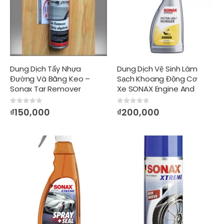
Dung Dịch Tẩy Nhựa
Dung Dịch Vệ Sinh Làm
Đường Và Băng Keo –
Sạch Khoang Động Cơ
Sonax Tar Remover
Xe SONAX Engine And
Cold Cleaner
0
out of 5
0
out of 5
₫
150,000
₫
200,000