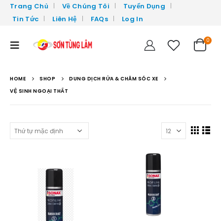
Trang Chủ
Về Chúng Tôi
Tuyển Dụng
Tin Tức
Liên Hệ
FAQs
Log In
0
HOME
SHOP
DUNG DỊCH RỬA & CHĂM SÓC XE
VỆ SINH NGOẠI THẤT