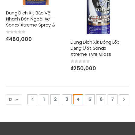
Dung Dịch Xịt Bảo Vệ
Nhanh Bên Ngoài Xe –
Sonax Xtreme Spray &
Seal
0
out of 5
₫
480,000
Dung Dịch Xịt Bóng Lốp
Dạng Ướt Sonax
Xtreme Tyre Gloss
Spray
0
out of 5
₫
250,000
1
2
3
4
5
6
7