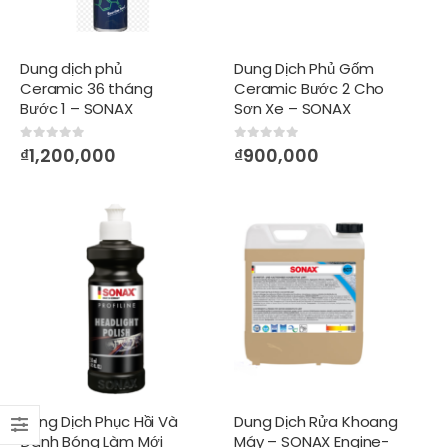
Dung dịch phủ
Dung Dịch Phủ Gốm
Ceramic 36 tháng
Ceramic Bước 2 Cho
Bước 1 – SONAX
Sơn Xe – SONAX
PROFILINE
PROFILINE
CeramicCoating
Ceramiccoating
0
out of 5
0
out of 5
₫
1,200,000
₫
900,000
CC36 BaseCoat 1
CC36 Glosscoat 2
Dung Dịch Phục Hồi Và
Dung Dịch Rửa Khoang
Đánh Bóng Làm Mới
Máy – SONAX Engine-