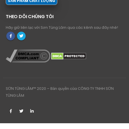
SẢN PHẨM CHẤT LƯỢNG
THEO DÕI CHÚNG TÔI
Hãy giữ liên lạc với Sơn Tùng Lâm qua các kênh sau đây nhé!
SƠN TÙNG LÂM™ 2020 – Bản quyền của CÔNG TY TNHH SƠN
TÙNG LÂM