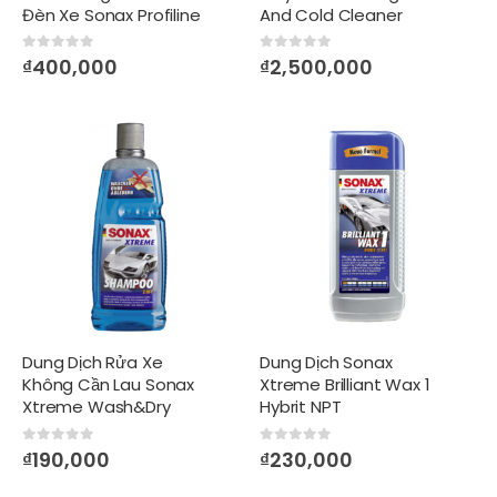
Đèn Xe Sonax Profiline
And Cold Cleaner
Headlight Polish
Concentrate
0
out of 5
0
out of 5
₫
400,000
₫
2,500,000
Dung Dịch Rửa Xe
Dung Dịch Sonax
Không Cần Lau Sonax
Xtreme Brilliant Wax 1
Xtreme Wash&Dry
Hybrit NPT
0
out of 5
0
out of 5
₫
190,000
₫
230,000