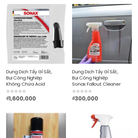
Dung Dịch Tẩy Gỉ Sắt,
Dung Dịch Tẩy Gỉ Sắt,
Bụi Công Nghiệp
Bụi Công Nghiệp
Không Chứa Acid
Sonax Fallout Cleaner
Sonax Fallout Cleaner
Acid Free
0
out of 5
0
out of 5
₫
1,600,000
₫
300,000