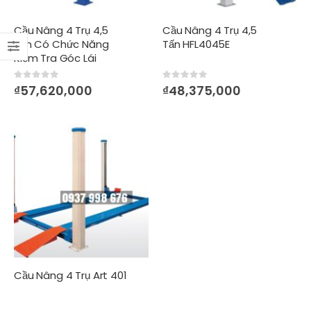
Cầu Nâng 4 Trụ 4,5
Cầu Nâng 4 Trụ 4,5
Tấn Có Chức Năng
Tấn HFL4045E
Kiểm Tra Góc Lái
0
out of 5
0
out of 5
₫
57,620,000
₫
48,375,000
Cầu Nâng 4 Trụ Art 401