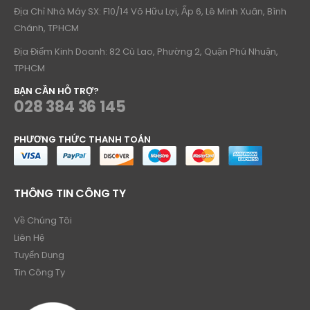
Địa Chỉ Nhà Máy SX: F10/14 Võ Hữu Lợi, Ấp 6, Lê Minh Xuân, Bình
Chánh, TPHCM
Địa Điểm Kinh Doanh: 82 Cù Lao, Phường 2, Quận Phú Nhuận,
TPHCM
BẠN CẦN HỖ TRỢ?
028 384 36 145
PHƯƠNG THỨC THANH TOÁN
THÔNG TIN CÔNG TY
Về Chúng Tôi
Liên Hệ
Tuyển Dụng
Tin Công Ty