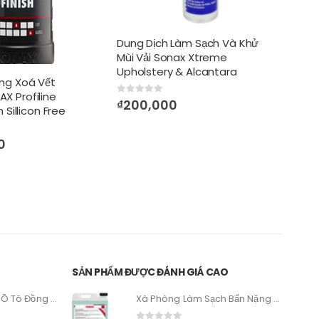
Dung Dịch Làm Sạch Và Khử
Mùi Vải Sonax Xtreme
Upholstery & Alcantara
ng Xoá Vết
Cleaner
 Profiline
Kem
0
out of 5
₫
200,000
 Sillicon Free
Bảo 
Xtre
0
0
out
₫
24
SẢN PHẨM ĐƯỢC ĐÁNH GIÁ CAO
Máy Đánh Bóng Xe Ô Tô Đồng Tâm Maxshine RO M1000
Xà Phòng Làm Sạch Bẩn Nặng Trong Và Ngoài Xe - SONAX SX MultiStar