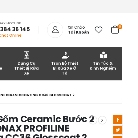
GAY HOTLINE
0
Xin Chào!
 384 36 145
Tài Khoản
Chat Online
Dụng Cụ
Trọn Bộ Thiết
Tin Tức &
e
Thiết Bị Rửa
Bị Rửa Xe Ô
Kinh Nghiệm
Xe
Tô
LINE CERAMICCOATING CC36 GLOSSCOAT 2
Gốm Ceramic Bước 2
ONAX PROFILINE
 CC36 Glosscoat 2