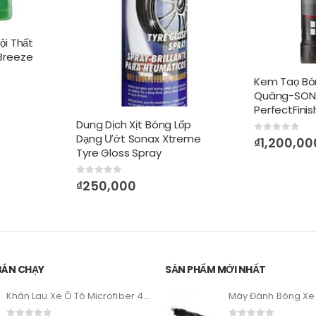
ội Thất
Breeze
Kem Taọ Bó
Quâng-SONAX
PerfectFinish
Dung Dịch Xịt Bóng Lốp
Dạng Ướt Sonax Xtreme
0
out of 5
₫
1,200,00
Tyre Gloss Spray
0
out of 5
₫
250,000
BÁN CHẠY
SẢN PHẨM MỚI NHẤT
Khăn Lau Xe Ô Tô Microfiber 40cm x 60cm