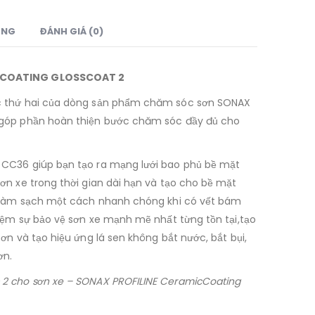
UNG
ĐÁNH GIÁ (0)
COATING GLOSSCOAT 2
c thứ hai của dòng sản phẩm chăm sóc sơn SONAX
 góp phần hoàn thiện bước chăm sóc đầy đủ cho
CC36 giúp bạn tạo ra mạng lưới bao phủ bề mặt
ơn xe trong thời gian dài hạn và tạo cho bề mặt
g làm sạch một cách nhanh chóng khi có vết bám
hiệm sự bảo vệ sơn xe mạnh mẽ nhất từng tồn tại,tạo
ơn và tạo hiệu ứng lá sen không bắt nước, bắt bụi,
ơn.
2 cho sơn xe – SONAX PROFILINE CeramicCoating