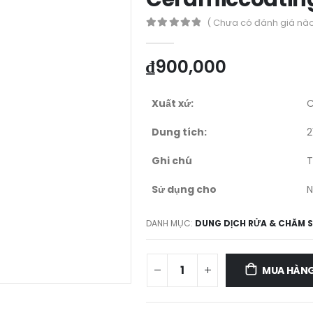
( Chưa có đánh giá nào
0
out of 5
₫
900,000
Xuất xứ:
C
Dung tích:
2
Ghi chú
T
Sử dụng cho
N
DANH MỤC:
DUNG DỊCH RỬA & CHĂM 
MUA HÀN