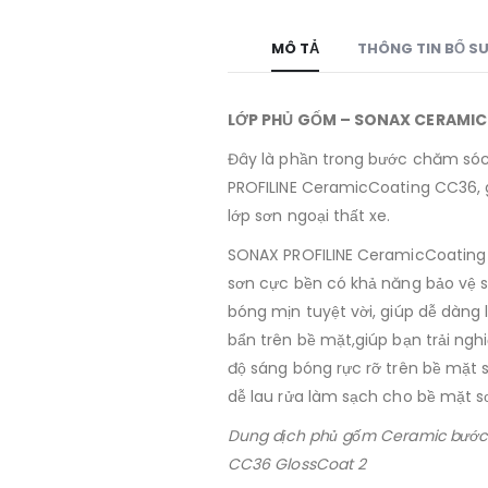
MÔ TẢ
THÔNG TIN BỔ S
LỚP PHỦ GỐM –
SONAX CERAMIC
Đây là phần trong bước chăm só
PROFILINE CeramicCoating CC36,
lớp sơn ngoại thất xe.
SONAX PROFILINE CeramicCoating 
sơn cực bền có khả năng bảo vệ s
bóng mịn tuyệt vời, giúp dễ dàn
bẩn trên bề mặt,giúp bạn trải ng
độ sáng bóng rực rỡ trên bề mặt s
dễ lau rửa làm sạch cho bề mặt s
Dung dịch phủ gốm Ceramic bước 
CC36 GlossCoat 2