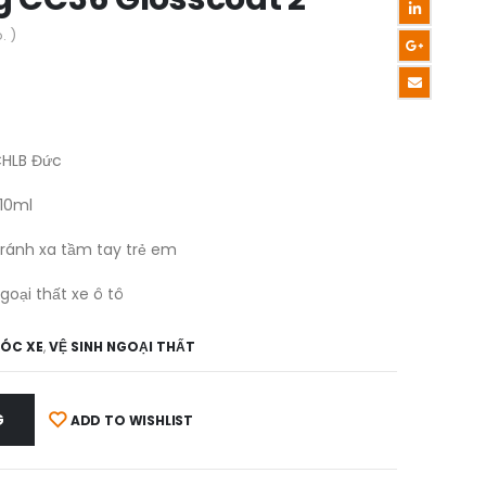
. )
HLB Đức
10ml
ránh xa tầm tay trẻ em
goại thất xe ô tô
SÓC XE
,
VỆ SINH NGOẠI THẤT
G
ADD TO WISHLIST