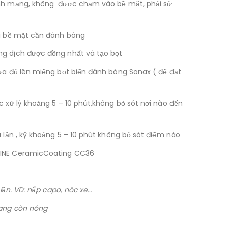
ành mạng, không được chạm vào bề mặt, phải sử
ại bề mặt cần đánh bóng
ng dịch được đồng nhất và tạo bọt
vừa đủ lên miếng bọt biển đánh bóng Sonax ( để đạt
c xử lý khoảng 5 – 10 phút,không bỏ sót nơi nào đến
u lần , kỹ khoảng 5 – 10 phút không bỏ sót điểm nào
LINE CeramicCoating CC36
 lần. VD: nắp capo, nóc xe…
đang còn nóng