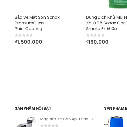
Bảo Vệ Mặt Sơn Sonax
Dung Dịch Khử Mùi N
PremiumClass
Xe Ô Tô Sonax Car 
PaintCoating
Smoke Ex 500ml
0
out of 5
0
out of 5
₫
1,500,000
₫
190,000
SẢN PHẨM NỔI BẬT
SẢN PHẨM 
Máy Rửa Xe Cao Áp Lutian - 3.0KW – 1750PSI