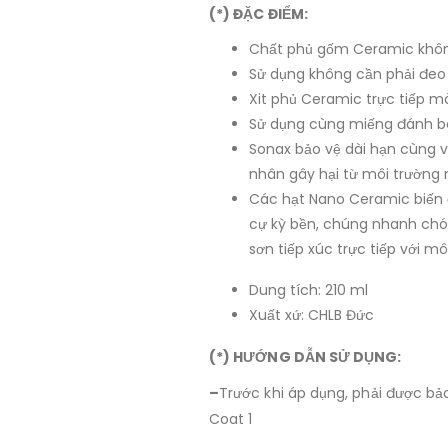
(*) ĐẶC ĐIỂM:
Chất phủ gốm Ceramic khôn
Sử dụng không cần phải đeo
Xit phủ Ceramic trực tiếp 
Sử dụng cùng miếng đánh b
Sonax bảo vệ dài hạn cùng v
nhân gây hại từ môi trường 
Các hạt Nano Ceramic biến 
cự kỳ bền, chúng nhanh ch
sơn tiếp xúc trực tiếp với mô
Dung tích: 210 ml
Xuất xứ: CHLB Đức
(*) HƯỚNG DẪN SỬ DỤNG:
–
Trước khi áp dụng, phải được b
Coat 1