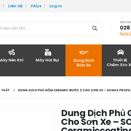
c
Liên Hệ
FAQs
Log In
GỌI N
028
hoặc 
Máy Nén Khí
Máy Hút Bụi
Thiết Bị
Dung Dịch
Chăm Sóc X
Rửa Xe
I THẤT
DUNG DỊCH PHỦ GỐM CERAMIC BƯỚC 2 CHO SƠN XE – SONAX PROFI
Dung Dịch Phủ 
Cho Sơn Xe – S
Ceramiccoating