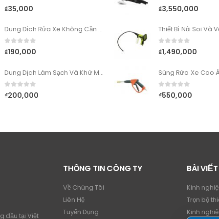
0
out of 5
0
out of 5
₫
35,000
₫
3,550,000
Dung Dịch Rửa Xe Không Cần Lau Sonax Xtreme Wash&Dry
0
out of 5
0
out of 5
₫
190,000
₫
1,490,000
Dung Dịch Làm Sạch Và Khử Mùi Vải Sonax Xtreme Upholstery & Alcantara Cleaner
Súng Rửa Xe Cao Á
0
out of 5
0
out of 5
₫
200,000
₫
550,000
THÔNG TIN CÔNG TY
BÀI VIẾT
Về Chúng Tôi
Kinh nghi
Liên Hệ
Trọn bộ thi
Tuyển Dụng
Kinh nghi
 đầu tại Việt