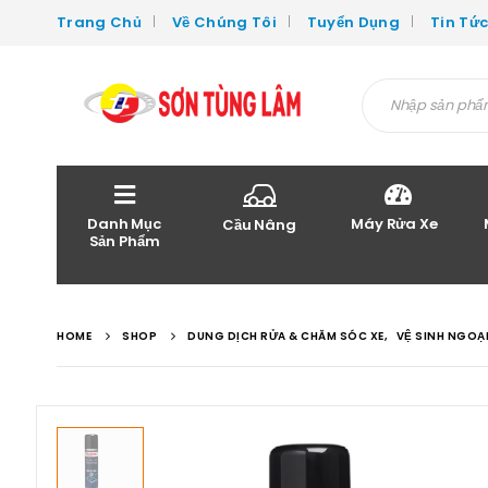
Trang Chủ
Về Chúng Tôi
Tuyển Dụng
Tin Tứ
Danh Mục
Máy Rửa Xe
Cầu Nâng
Sản Phẩm
HOME
SHOP
DUNG DỊCH RỬA & CHĂM SÓC XE
,
VỆ SINH NGOẠ