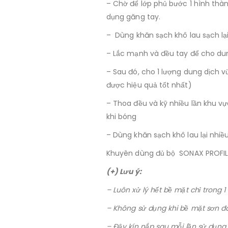
– Chờ để lớp phủ bước 1 hình th
dụng găng tay.
– Dùng khăn sạch khô lau sạch l
– Lắc mạnh và đều tay để cho du
– Sau đó, cho 1 lượng dung dịch 
được hiệu quả tốt nhất)
– Thoa đều và kỹ nhiều lần khu vự
khi bóng
– Dùng khăn sạch khô lau lại nhiề
Khuyên dùng đủ bộ SONAX PROFI
(+) Lưu ý:
– Luôn xử lý hết bề mặt chỉ trong 1
– Không sử dụng khi bề mặt sơn 
– Đậy kín nắp sau mỗi lần sử dụng