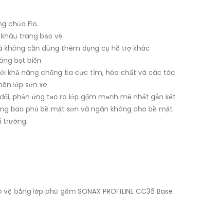
g chứa Flo.
 khâu trang bảo vệ
mà không cần dùng thêm dụng cụ hỗ trợ khác
óng bọt biển
ới khả năng chống tia cực tím, hóa chất và các tác
nên lớp sơn xe
đổi, phản ứng tạo ra lớp gốm mạnh mẽ nhất gắn kết
óng bao phủ bề mặt sơn và ngăn không cho bề mặt
i trường.
ảo vệ bằng lớp phủ gốm SONAX PROFILINE CC36 Base