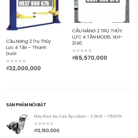
CẦU NÂNG 2 TRỤ THỦY
LỰC 4 TẤN MODEL VLH-
Cầu Nâng 2 Trụ Thủy
2140
Lực 4 Tấn – Thanh
Dưới
0
out of 5
₫
65,570,000
0
out of 5
₫
32,000,000
SẢN PHẨM NỔI BẬT
Máy Rửa Xe Cao Áp Lutian - 3.0KW – 1750PSI
0
out of 5
₫
13,150,000