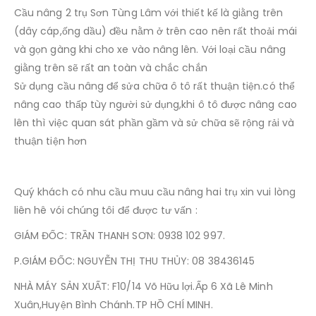
Cầu nâng 2 trụ Sơn Tùng Lâm với thiết kế là giằng trên
(dây cáp,ống dầu) đều nằm ở trên cao nên rất thoải mái
và gọn gàng khi cho xe vào nâng lên. Với loại cầu nâng
giằng trên sẽ rất an toàn và chắc chắn
Sử dụng cầu nâng để sửa chữa ô tô rất thuận tiện.có thể
nâng cao thấp tùy người sử dụng,khi ô tô được nâng cao
lên thì việc quan sát phần gầm và sử chữa sẽ rộng rải và
thuận tiện hơn
Quý khách có nhu cầu muu cầu nâng hai trụ xin vui lòng
liên hê vói chúng tôi để được tư vấn :
GIÁM ĐỐC: TRẦN THANH SƠN: 0938 102 997.
P.GIÁM ĐỐC: NGUYỄN THỊ THU THỦY: 08 38436145
NHÀ MÁY SẢN XUẤT: F10/14 Võ Hữu lợi.Ấp 6 Xã Lê Minh
Xuân,Huyện Bình Chánh.TP HỒ CHÍ MINH.