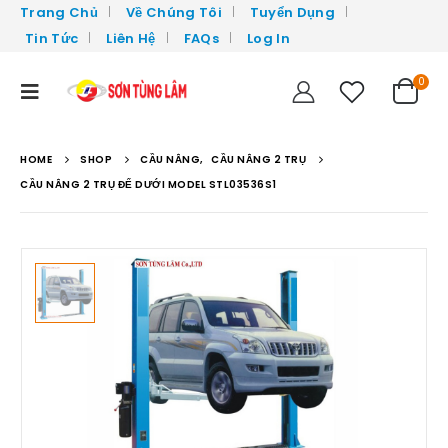
Trang Chủ
Về Chúng Tôi
Tuyển Dụng
Tin Tức
Liên Hệ
FAQs
Log In
0
HOME
SHOP
CẦU NÂNG
,
CẦU NÂNG 2 TRỤ
CẦU NÂNG 2 TRỤ ĐẾ DƯỚI MODEL STL03536S1