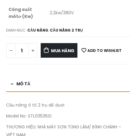
Công suất
2.2kw/380V
môtơ (Kw)
DANH MỤC:
CẦU NÂNG
,
CẦU NÂNG 2 TRỤ
MUA HÀNG
ADD TO WISHLIST
MÔ TẢ
Cầu nâng ô tô 2 trụ đế dưới
Model No: STL03536S1.
THƯƠNG HIỆU: NHÀ MÁY SƠN TÙNG LÂM/ BÌNH CHÁNH –
VIỆT NAM