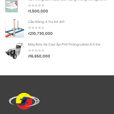
0
out of 5
₫
1,500,000
Cầu Nâng 4 Trụ Art 401
0
out of 5
₫
210,730,000
Máy Rửa Xe Cao Áp Phổ Thông Lutian 5.5 Kw
0
out of 5
₫
16,650,000