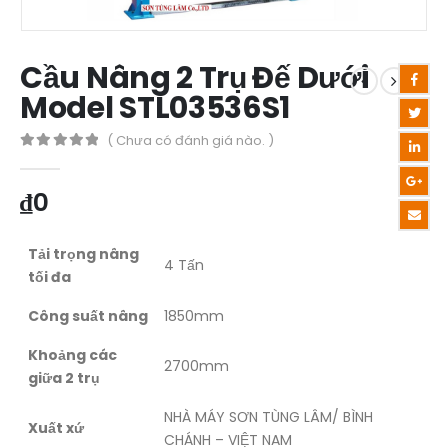
Cầu Nâng 2 Trụ Đế Dưới
Model STL03536S1
( Chưa có đánh giá nào. )
0
out of 5
₫
0
Tải trọng nâng
4 Tấn
tối đa
Công suất nâng
1850mm
Khoảng các
2700mm
giữa 2 trụ
NHÀ MÁY SƠN TÙNG LÂM/ BÌNH
Xuất xứ
CHÁNH – VIỆT NAM