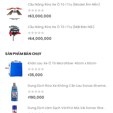
Cầu Nâng Rửa Xe Ô Tô 1 Trụ (Model Âm Nền)
0
out of 5
₫
63,000,000
Cầu Nâng Rửa Xe Ô Tô 1 Trụ (Mặt Bàn Nổi)
0
out of 5
₫
64,000,000
SẢN PHẨM BÁN CHẠY
Khăn Lau Xe Ô Tô Microfiber 40cm x 60cm
0
out of 5
₫
35,000
Dung Dịch Rửa Xe Không Cần Lau Sonax Xtreme Wash&Dry
0
out of 5
₫
190,000
Dung Dịch Làm Sạch Và Khử Mùi Vải Sonax Xtreme Upholstery & Alcantara Cleaner