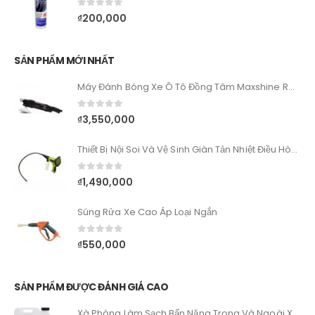
0
out of 5
₫
200,000
SẢN PHẨM MỚI NHẤT
Máy Đánh Bóng Xe Ô Tô Đồng Tâm Maxshine RO M1000
0
out of 5
₫
3,550,000
Thiết Bị Nội Soi Và Vệ Sinh Giàn Tản Nhiệt Điều Hòa Ô Tô
0
out of 5
₫
1,490,000
Súng Rửa Xe Cao Áp Loại Ngắn
0
out of 5
₫
550,000
SẢN PHẨM ĐƯỢC ĐÁNH GIÁ CAO
Xà Phòng Làm Sạch Bẩn Nặng Trong Và Ngoài Xe - SONAX SX MultiStar