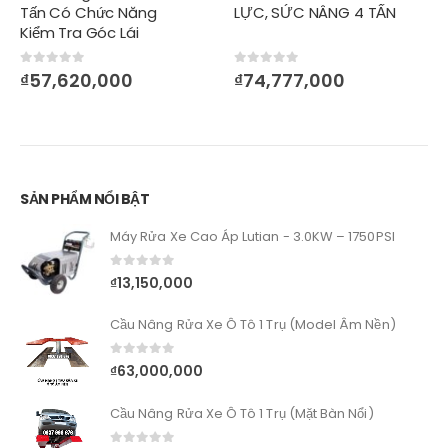
Tấn Có Chức Năng
LỰC, SỨC NÂNG 4 TẤN
Kiểm Tra Góc Lái
0
out of 5
0
out of 5
₫
57,620,000
₫
74,777,000
SẢN PHẨM NỔI BẬT
Máy Rửa Xe Cao Áp Lutian - 3.0KW – 1750PSI
0
out of 5
₫
13,150,000
Cầu Nâng Rửa Xe Ô Tô 1 Trụ (Model Âm Nền)
0
out of 5
₫
63,000,000
Cầu Nâng Rửa Xe Ô Tô 1 Trụ (Mặt Bàn Nổi)