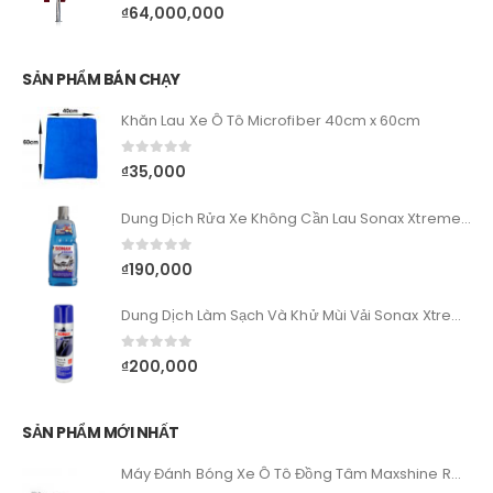
0
out of 5
₫
64,000,000
SẢN PHẨM BÁN CHẠY
Khăn Lau Xe Ô Tô Microfiber 40cm x 60cm
0
out of 5
₫
35,000
Dung Dịch Rửa Xe Không Cần Lau Sonax Xtreme Wash&Dry
0
out of 5
₫
190,000
Dung Dịch Làm Sạch Và Khử Mùi Vải Sonax Xtreme Upholstery & Alcantara Cleaner
0
out of 5
₫
200,000
SẢN PHẨM MỚI NHẤT
Máy Đánh Bóng Xe Ô Tô Đồng Tâm Maxshine RO M1000