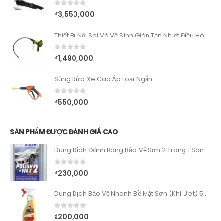
0
out of 5
₫
3,550,000
Thiết Bị Nội Soi Và Vệ Sinh Giàn Tản Nhiệt Điều Hòa Ô Tô
0
out of 5
₫
1,490,000
Súng Rửa Xe Cao Áp Loại Ngắn
0
out of 5
₫
550,000
SẢN PHẨM ĐƯỢC ĐÁNH GIÁ CAO
Dung Dịch Đánh Bóng Bảo Vệ Sơn 2 Trong 1 Sonax Xtreme Wax 2 In 1 Hybit NPT
0
out of 5
₫
230,000
Dung Dịch Bảo Vệ Nhanh Bề Mặt Sơn (Khi Ướt) 500ml - SONAX HighSpeedWax 500ml
0
out of 5
₫
200,000