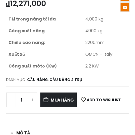
₫
12,271,000
Tải trọng nâng tối đa
4,000 kg
Công suất nâng
4000 kg
Chiều cao nâng:
2200mm
Xuất xứ
OMCN – Italy
Công suất môtơ (Kw)
2,2 KW
DANH MỤC:
CẦU NÂNG
,
CẦU NÂNG 2 TRỤ
MUA HÀNG
ADD TO WISHLIST
MÔ TẢ