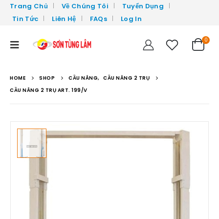
Trang Chủ
Về Chúng Tôi
Tuyển Dụng
Tin Tức
Liên Hệ
FAQs
Log In
0
HOME
SHOP
CẦU NÂNG
,
CẦU NÂNG 2 TRỤ
CẦU NÂNG 2 TRỤ ART. 199/V