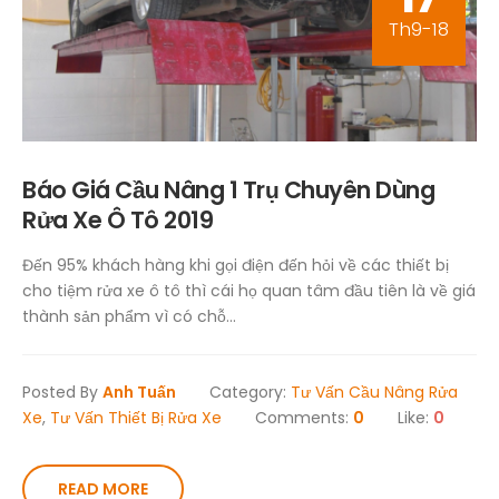
Th9-18
Báo Giá Cầu Nâng 1 Trụ Chuyên Dùng
Rửa Xe Ô Tô 2019
Đến 95% khách hàng khi gọi điện đến hỏi về các thiết bị
cho tiệm rửa xe ô tô thì cái họ quan tâm đầu tiên là về giá
thành sản phẩm vì có chỗ...
Posted By
Anh Tuấn
Category:
Tư Vấn Cầu Nâng Rửa
Xe
,
Tư Vấn Thiết Bị Rửa Xe
Comments:
0
Like:
0
READ MORE