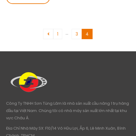
…
1
3
4
Công Ty TNHH Sơn Tùng Lâm là nhà sản xuất cầu nâng 1 trụ hàng
đầu tại Việt Nam. Chúng tôi có nhà máy sản xuất lớn nhất tại khu
vực Châu Á.
Địa Chỉ Nhà Máy SX: F10/14 Võ Hữu Lợi, Ấp 6, Lê Minh Xuân, Bình
Chánh, TPHCM