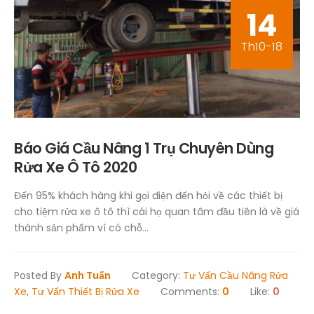
14
Th10-18
Báo Giá Cầu Nâng 1 Trụ Chuyên Dùng
Rửa Xe Ô Tô 2020
Đến 95% khách hàng khi gọi điện đến hỏi về các thiết bị
cho tiệm rửa xe ô tô thì cái họ quan tâm đầu tiên là về giá
thành sản phẩm vì có chỗ...
Posted By
Anh Tuấn
Category:
Tư Vấn Cầu Nâng Rửa
Xe
,
Tư Vấn Thiết Bị Rửa Xe
Comments:
0
Like:
0