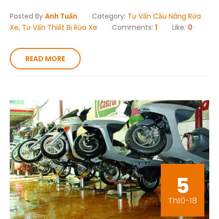
Posted By
Anh Tuấn
Category:
Tư Vấn Cầu Nâng Rửa
Xe
,
Tư Vấn Thiết Bị Rửa Xe
Comments:
1
Like:
0
READ MORE
5
Th10-18