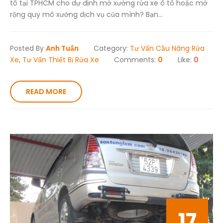
tô tại TPHCM cho dự định mở xưởng rửa xe ô tô hoặc mở
rộng quy mô xưởng dịch vụ của mình? Bạn...
Posted By
Anh Tuấn
Category:
Tư Vấn Cầu Nâng Rửa
Xe
,
Tư Vấn Thiết Bị Rửa Xe
Comments:
0
Like:
0
READ MORE
17