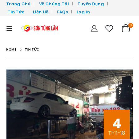
Trang Chủ
Về Chúng Tôi
Tuyển Dụng
Tin Tức
Liên Hệ
FAQs
Log In
0
HOME
TIN TỨC
4
Th11-18