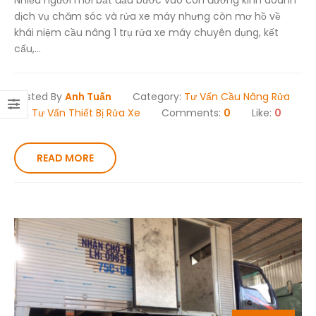
Nhiều người mới bắt đầu bước vào con đường kinh doanh
dịch vụ chăm sóc và rửa xe máy nhưng còn mơ hồ về
khái niệm cầu nâng 1 trụ rửa xe máy chuyên dụng, kết
cấu,...
Posted By
Anh Tuấn
Category:
Tư Vấn Cầu Nâng Rửa
Xe
,
Tư Vấn Thiết Bị Rửa Xe
Comments:
0
Like:
0
READ MORE