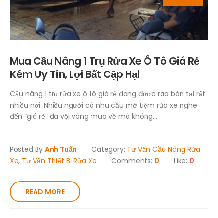
Mua Cầu Nâng 1 Trụ Rửa Xe Ô Tô Giá Rẻ
Kém Uy Tín, Lợi Bất Cập Hại
Cầu nâng 1 trụ rửa xe ô tô giá rẻ đang được rao bán tại rất
nhiều nơi. Nhiều người có nhu cầu mở tiệm rửa xe nghe
đến “giá rẻ” đã vội vàng mua về mà không...
Posted By
Anh Tuấn
Category:
Tư Vấn Cầu Nâng Rửa
Xe
,
Tư Vấn Thiết Bị Rửa Xe
Comments:
0
Like:
0
READ MORE