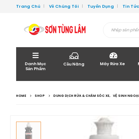
Trang Chủ
Về Chúng Tôi
Tuyển Dụng
Tin Tứ
Danh Mục
Máy Rửa Xe
Cầu Nâng
Sản Phẩm
HOME
SHOP
DUNG DỊCH RỬA & CHĂM SÓC XE
,
VỆ SINH NGOẠ