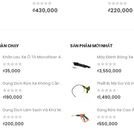
0
out of 5
0
out of 5
₫
430,000
₫
220,000
BÁN CHẠY
SẢN PHẨM MỚI NHẤT
Khăn Lau Xe Ô Tô Microfiber 40cm x 60cm
0
out of 5
0
out of 5
₫
35,000
₫
3,550,000
Dung Dịch Rửa Xe Không Cần Lau Sonax Xtreme Wash&Dry
0
out of 5
0
out of 5
₫
190,000
₫
1,490,000
Dung Dịch Làm Sạch Và Khử Mùi Vải Sonax Xtreme Upholstery & Alcantara Cleaner
Súng Rửa Xe Cao Á
0
out of 5
0
out of 5
₫
200,000
₫
550,000