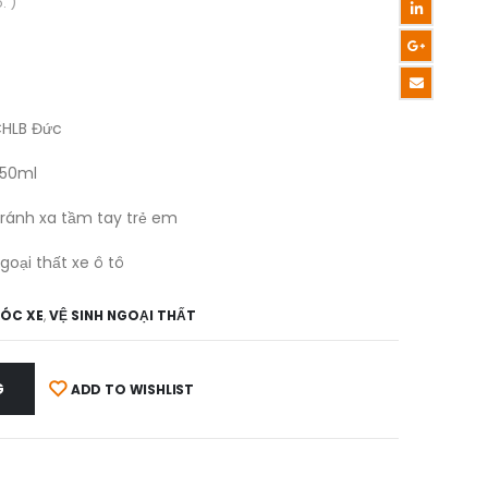
. )
HLB Đức
50ml
ránh xa tầm tay trẻ em
goại thất xe ô tô
SÓC XE
,
VỆ SINH NGOẠI THẤT
G
ADD TO WISHLIST