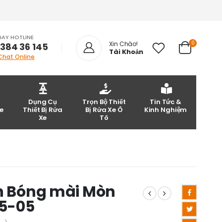
GAY HOTLINE
0
Xin Chào!
 384 36 145
Tài Khoản
Chat Online
Dụng Cụ
Trọn Bộ Thiết
Tin Tức &
e
Thiết Bị Rửa
Bị Rửa Xe Ô
Kinh Nghiệm
Xe
Tô
h Bóng mài Mòn
05-05