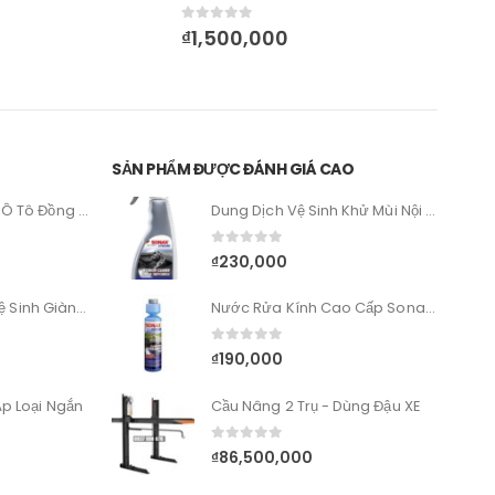
0
out of 5
0
out
₫
1,500,000
₫
29
SẢN PHẨM ĐƯỢC ĐÁNH GIÁ CAO
Máy Đánh Bóng Xe Ô Tô Đồng Tâm Maxshine RO M1000
Dung Dịch Vệ Sinh Khử Mùi Nội Thất Sonax Xtreme Interior Cleane
0
out of 5
₫
230,000
Thiết Bị Nội Soi Và Vệ Sinh Giàn Tản Nhiệt Điều Hòa Ô Tô
Nước Rửa Kính Cao Cấp Sonax Xtreme Clear View 1:100 Nanopro 250ml Sonax Xtreme Clearview 1:100
0
out of 5
₫
190,000
p Loại Ngắn
Cầu Nâng 2 Trụ - Dùng Đậu XE
0
out of 5
₫
86,500,000