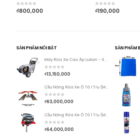
0
out of 5
0
out of 5
₫
800,000
₫
190,000
SẢN PHẨM NỔI BẬT
SẢN PHẨM 
Máy Rửa Xe Cao Áp Lutian - 3.0KW – 1750PSI
0
out of 5
₫
13,150,000
Cầu Nâng Rửa Xe Ô Tô 1 Trụ (Model Âm Nền)
0
out of 5
₫
63,000,000
Cầu Nâng Rửa Xe Ô Tô 1 Trụ (Mặt Bàn Nổi)
0
out of 5
₫
64,000,000