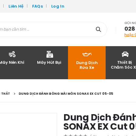
c
Liên Hệ
FAQs
Log In
GỌI N
028
hoặc 
Máy Nén Khí
Máy Hút Bụi
Thiết Bị
Dung Dịch
Chăm Sóc X
Rửa Xe
I THẤT
DUNG DỊCH ĐÁNH BÓNG MÀI MÒN SONAX EX CUT 05-05
Dung Dịch Đán
SONAX EX Cut 