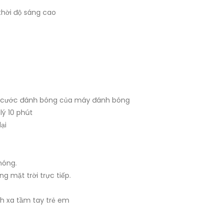
hời độ sáng cao
ên cước đánh bóng của máy đánh bóng
lý 10 phút
ại
nóng.
g mặt trời trực tiếp.
nh xa tầm tay trẻ em