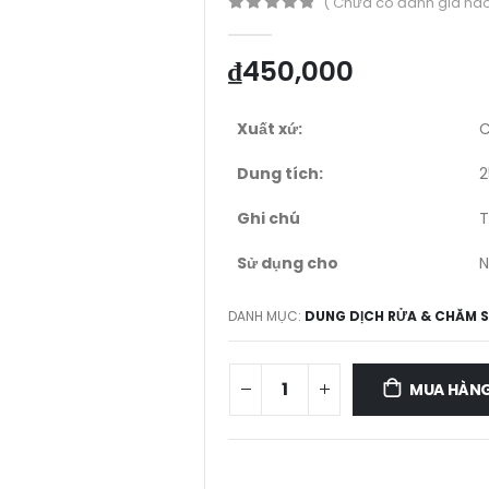
( Chưa có đánh giá nào
0
out of 5
₫
450,000
Xuất xứ:
C
Dung tích:
2
Ghi chú
T
Sử dụng cho
N
DANH MỤC:
DUNG DỊCH RỬA & CHĂM 
MUA HÀN