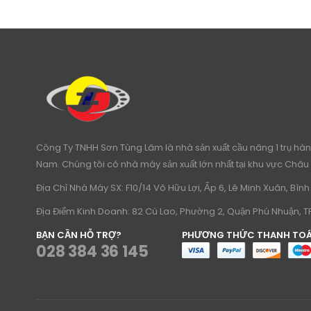
Công Ty TNHH Sơn Tùng Lâm là nhà sản xuất cầu nâng 1 trụ hàng
Nam. Chúng tôi có nhà máy sản xuất lớn nhất tại khu vực Châu 
Địa Chỉ Nhà Máy SX: F10/14 Võ Hữu Lợi, Ấp 6, Lê Minh Xuân, Bì
Địa Điểm Kinh Doanh: 82 Cù Lao, Phường 2, Quận Phú Nhuận, 
BẠN CẦN HỖ TRỢ?
PHƯƠNG THỨC THANH TO
028 384 36 145