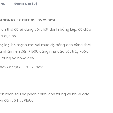
UNG
ĐÁNH GIÁ (0)
 SONAX EX CUT 05-05 250ml
òn thô để sử dụng với chất đánh bóng kép, để điều
ặc cục bộ.
độ loại bỏ mạnh mẽ với mức độ bóng cao đồng thời.
hà nhám lên đến P1500 cũng như các vết trầy xước
 trùng và nhựa cây
nax Ex Cut 05-05 250ml
à ăn mòn sâu do phân chim, côn trùng và nhựa cây
ên đến cỡ hạt P1500