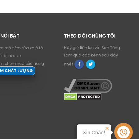
 NỔI BẬT
THEO DÕI CHÚNG TÔI
Hãy giữ liên lạc với Sơn Tùng
ệm mở tiệm rửa xe ô tô
Lâm qua các kênh sau đây
ết bị rửa xe
ệm chọn mua cầu nâng
nhé!
ẨM CHẤT LƯỢNG
Xin Chào!