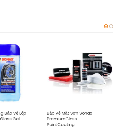
g Bảo Vệ Lốp
Bảo Vệ Mặt Sơn Sonax
Bọt
Gloss Gel
PremiumClass
Da S
PaintCoating
Car