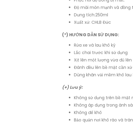
Độ mài mòn mạnh và đồng t
Dung tích:250ml
Xuất xứ: CHLB Đức
(*) HƯỚNG DẪN SỬ DỤNG:
Rửa xe và lau khô kỹ
Lắc chai trước khi sử dụng
Xịt lên một lượng vừa đủ l
Đánh đều lên bề mặt cần xử 
Dùng khăn vải mềm khô lau l
(+) Lưu ý:
Không sử dụng trên bề mặt 
Không áp dụng trong ánh sán
Không để khô
Bảo quản nơi khô ráo và trá