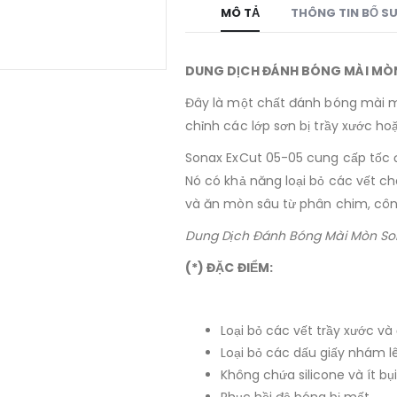
MÔ TẢ
THÔNG TIN BỔ S
DUNG DỊCH ĐÁNH BÓNG MÀI MÒN
Đây là một chất đánh bóng mài m
chỉnh các lớp sơn bị trầy xước ho
Sonax ExCut 05-05 cung cấp tốc 
Nó có khả năng loại bỏ các vết c
và ăn mòn sâu từ phân chim, côn
Dung Dịch Đánh Bóng Mài Mòn So
(*) ĐẶC ĐIỂM:
Loại bỏ các vết trầy xước v
Loại bỏ các dấu giấy nhám l
Không chứa silicone và ít bụi
Phục hồi độ bóng bị mất.