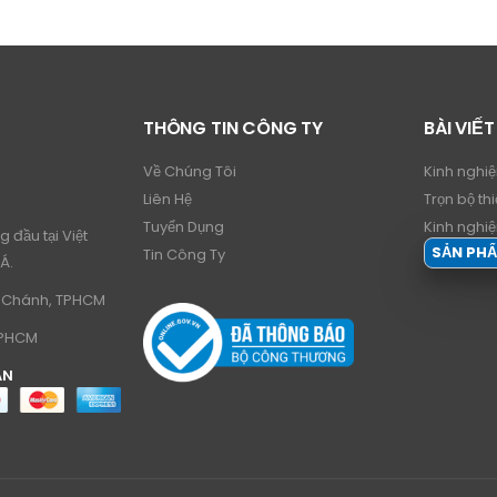
THÔNG TIN CÔNG TY
BÀI VIẾT
Về Chúng Tôi
Kinh nghi
Liên Hệ
Trọn bộ thi
Tuyển Dụng
Kinh nghi
 đầu tại Việt
SẢN PH
Tin Công Ty
Á.
nh Chánh, TPHCM
TPHCM
ÁN