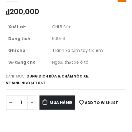
₫
200,000
Xuất xứ:
CHLB Đức
Dung tích:
500ml
Ghi chú
Tránh xa tầm tay trẻ em
Sử dụng cho
Ngoại thất xe ô tô
DANH MỤC:
DUNG DỊCH RỬA & CHĂM SÓC XE
,
VỆ SINH NGOẠI THẤT
MUA HÀNG
ADD TO WISHLIST