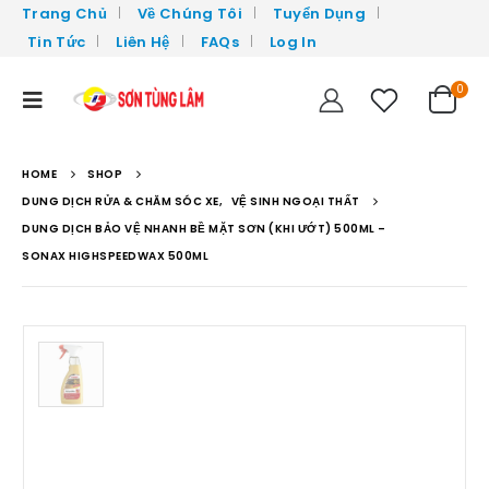
Trang Chủ
Về Chúng Tôi
Tuyển Dụng
Tin Tức
Liên Hệ
FAQs
Log In
0
HOME
SHOP
DUNG DỊCH RỬA & CHĂM SÓC XE
,
VỆ SINH NGOẠI THẤT
DUNG DỊCH BẢO VỆ NHANH BỀ MẶT SƠN (KHI ƯỚT) 500ML –
SONAX HIGHSPEEDWAX 500ML