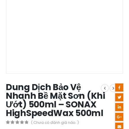
Dung Dịch Bảo Vệ
Nhanh Bề Mặt Sơn (Khi
Ướt) 500ml – SONAX
HighSpeedWax 500ml
( Chưa có đánh giá nào. )
0
out of 5