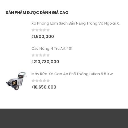
SẢN PHẨM ĐƯỢC ĐÁNH GIÁ CAO
Xà Phòng Làm Sạch Bẩn Nặng Trong Và Ngoài Xe - SONAX SX MultiStar
0
out of 5
₫
1,500,000
Cầu Nâng 4 Trụ Art 401
0
out of 5
₫
210,730,000
Máy Rửa Xe Cao Áp Phổ Thông Lutian 5.5 Kw
0
out of 5
₫
16,650,000