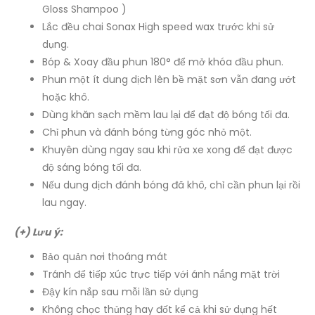
Gloss Shampoo )
Lắc đều chai Sonax High speed wax trước khi sử
dụng.
Bóp & Xoay đầu phun 180° để mở khóa đầu phun.
Phun một ít dung dịch lên bề mặt sơn vẫn đang ướt
hoặc khô.
Dùng khăn sạch mềm lau lại để đạt độ bóng tối đa.
Chỉ phun và đánh bóng từng góc nhỏ một.
Khuyên dùng ngay sau khi rửa xe xong để đạt được
độ sáng bóng tối đa.
Nếu dung dịch đánh bóng đã khô, chỉ cần phun lại rồi
lau ngay.​​​​​​​
(+) Lưu ý:
Bảo quản nơi thoáng mát
Tránh để tiếp xúc trực tiếp với ánh nắng mặt trời
Đậy kín nắp sau mỗi lần sử dụng
Không chọc thủng hay đốt kể cả khi sử dụng hết