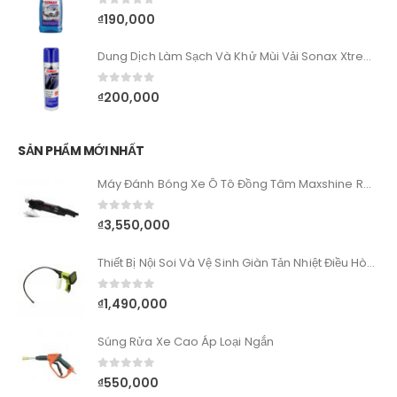
0
out of 5
₫
190,000
Dung Dịch Làm Sạch Và Khử Mùi Vải Sonax Xtreme Upholstery & Alcantara Cleaner
0
out of 5
₫
200,000
SẢN PHẨM MỚI NHẤT
Máy Đánh Bóng Xe Ô Tô Đồng Tâm Maxshine RO M1000
0
out of 5
₫
3,550,000
Thiết Bị Nội Soi Và Vệ Sinh Giàn Tản Nhiệt Điều Hòa Ô Tô
0
out of 5
₫
1,490,000
Súng Rửa Xe Cao Áp Loại Ngắn
0
out of 5
₫
550,000