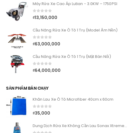
Máy Rửa Xe Cao Áp Lutian - 3.0KW – 1750PSI
0
out of 5
₫
13,150,000
Cầu Nâng Rửa Xe Ô Tô 1 Trụ (Model Âm Nền)
0
out of 5
₫
63,000,000
Cầu Nâng Rửa Xe Ô Tô 1 Trụ (Mặt Bàn Nổi)
0
out of 5
₫
64,000,000
SẢN PHẨM BÁN CHẠY
Khăn Lau Xe Ô Tô Microfiber 40cm x 60cm
0
out of 5
₫
35,000
Dung Dịch Rửa Xe Không Cần Lau Sonax Xtreme Wash&Dry