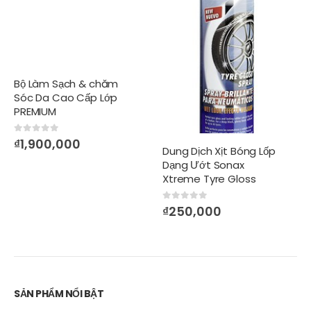
Bộ Làm Sạch & chăm
Sóc Da Cao Cấp Lớp
PREMIUM
0
out of 5
₫
1,900,000
Dung Dịch Xịt Bóng Lốp
Dạng Ướt Sonax
Xtreme Tyre Gloss
Spray
0
out of 5
₫
250,000
SẢN PHẨM NỔI BẬT