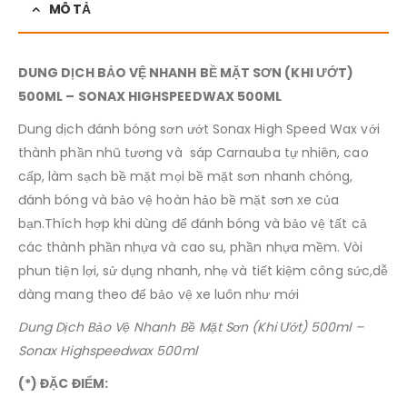
MÔ TẢ
DUNG DỊCH BẢO VỆ NHANH BỀ MẶT SƠN (KHI ƯỚT)
500ML – SONAX HIGHSPEEDWAX 500ML
Dung dịch đánh bóng sơn ướt Sonax High Speed Wax với
thành phần nhũ tương và sáp Carnauba tự nhiên, cao
cấp, làm sạch bề mặt mọi bề mặt sơn nhanh chóng,
đánh bóng và bảo vệ hoàn hảo bề mặt sơn xe của
bạn.Thích hợp khi dùng để đánh bóng và bảo vệ tất cả
các thành phần nhựa và cao su, phần nhựa mềm. Vòi
phun tiện lợi, sử dụng nhanh, nhẹ và tiết kiệm công sức,dễ
dàng mang theo để bảo vệ xe luôn như mới
Dung Dịch Bảo Vệ Nhanh Bề Mặt Sơn (Khi Ướt) 500ml –
Sonax Highspeedwax 500ml
(*) ĐẶC ĐIỂM: