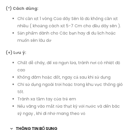
(*) Cách dùng:
Chỉ cần xịt 1 vòng Của dây Sên là đủ không cần xịt
nhiều ( khoảng cách xịt 5-7 Cm cho đều dây sên ).
Sản phẩm dành cho Các bạn hay đi du lịch hoặc
muốn sên lâu dơ
(+) Lưu ý:
Chất dễ cháy, để xa ngọn lửa, tránh nơi có nhiệt độ
cao
Không đâm hoặc đốt, ngay cả sau khi sử dụng
Chỉ sử dụng ngoài trời hoặc trong khu vực thông gió
tốt.
Tránh xa tầm tay của trẻ em
Nếu văng vào mắt rửa thạt kỹ với nước và đến bác
sỹ ngay , khi đi nhớ mang theo vỏ
THÔNG TIN BỔ SUNG