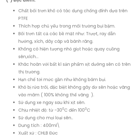
Chất bôi trơn khô có tác dụng chống đính dựa trên
PTFE
Thích hợp chủ yếu trong môi trường bụi bặm.
Bôi trơn tất cả các bề mặt như: Trượt, ray dẫn
hướng, xích, dây cáp và bánh răng.
Không có hiện tượng nhỏ giọt hoặc quay cuồng
sên,xích…
Khác hoàn với bất kì sản phẩm xịt dưỡng sên có trên
thị trường.
Hạn chế tới mức gần như không bám bụi.
Khó bị rửa trôi, đặc biệt không gây dơ sên hoặc văng
vào mâm ( 100% không thể văng ).
Sử dụng xe ngay sau khi xịt sên.
0
0
Chịu nhiệt độ: từ -30
C đến 100
C
Sử dụng cho mọi loại sên..
Dung tích : 400ml\
Xuất xứ : CHLB Đức