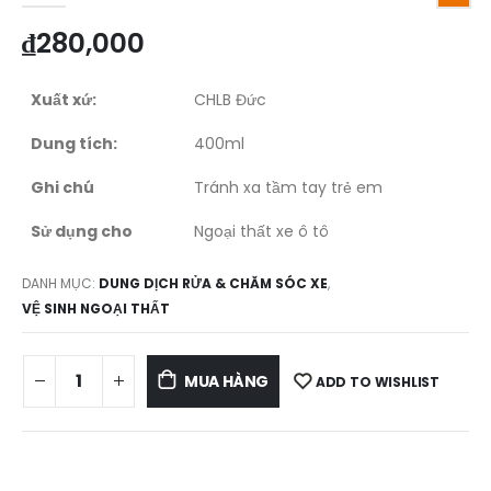
₫
280,000
Xuất xứ:
CHLB Đức
Dung tích:
400ml
Ghi chú
Tránh xa tầm tay trẻ em
Sử dụng cho
Ngoại thất xe ô tô
DANH MỤC:
DUNG DỊCH RỬA & CHĂM SÓC XE
,
VỆ SINH NGOẠI THẤT
MUA HÀNG
ADD TO WISHLIST