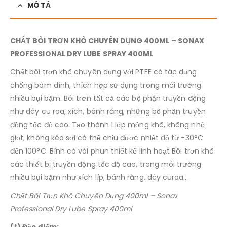
MÔ TẢ
CHẤT BÔI TRƠN KHÔ CHUYÊN DỤNG 400ML – SONAX
PROFESSIONAL DRY LUBE SPRAY 400ML
Chất bôi trơn khô chuyên dụng với PTFE có tác dụng
chống bám dính, thích hợp sử dụng trong môi trường
nhiều bụi bặm. Bôi trơn tất cả các bộ phận truyền động
như dây cu roa, xích, bánh răng, những bộ phận truyền
động tốc độ cao. Tạo thành 1 lớp mỏng khô, không nhỏ
giọt, không kéo sợi có thể chịu được nhiệt độ từ -30°C
đến 100°C. Bình có vòi phun thiết kế linh hoạt Bôi trơn khô
các thiết bị truyền động tốc độ cao, trong môi trường
nhiều bụi bặm như xích líp, bánh răng, dây curoa…
Chất Bôi Trơn Khô Chuyên Dụng 400ml – Sonax
Professional Dry Lube Spray 400ml
(*) Đặc điểm: