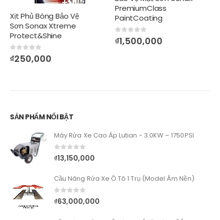
PremiumClass
Xịt Phủ Bóng Bảo Vệ
PaintCoating
Sơn Sonax Xtreme
Protect&Shine
0
out of 5
₫
1,500,000
0
out of 5
₫
250,000
SẢN PHẨM NỔI BẬT
Máy Rửa Xe Cao Áp Lutian - 3.0KW – 1750PSI
0
out of 5
₫
13,150,000
Cầu Nâng Rửa Xe Ô Tô 1 Trụ (Model Âm Nền)
0
out of 5
₫
63,000,000