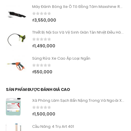
Máy Đánh Bóng Xe Ô Tô Đồng Tâm Maxshine RO M1000
0
out of 5
₫
3,550,000
Thiết Bị Nội Soi Và Vệ Sinh Giàn Tản Nhiệt Điều Hòa Ô Tô
0
out of 5
₫
1,490,000
Súng Rửa Xe Cao Áp Loại Ngắn
0
out of 5
₫
550,000
SẢN PHẨM ĐƯỢC ĐÁNH GIÁ CAO
Xà Phòng Làm Sạch Bẩn Nặng Trong Và Ngoài Xe - SONAX SX MultiStar
0
out of 5
₫
1,500,000
Cầu Nâng 4 Trụ Art 401