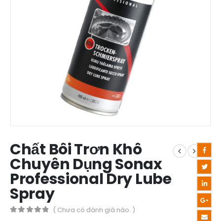
Chất Bôi Trơn Khô
Chuyên Dụng Sonax
Professional Dry Lube
Spray
( Chưa có đánh giá nào. )
0
out of 5