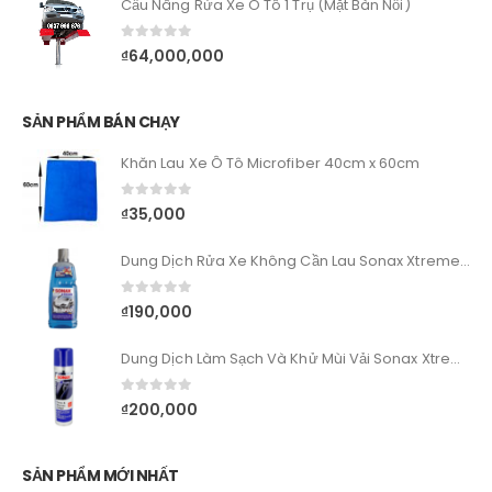
Cầu Nâng Rửa Xe Ô Tô 1 Trụ (Mặt Bàn Nổi)
0
out of 5
₫
64,000,000
SẢN PHẨM BÁN CHẠY
Khăn Lau Xe Ô Tô Microfiber 40cm x 60cm
0
out of 5
₫
35,000
Dung Dịch Rửa Xe Không Cần Lau Sonax Xtreme Wash&Dry
0
out of 5
₫
190,000
Dung Dịch Làm Sạch Và Khử Mùi Vải Sonax Xtreme Upholstery & Alcantara Cleaner
0
out of 5
₫
200,000
SẢN PHẨM MỚI NHẤT