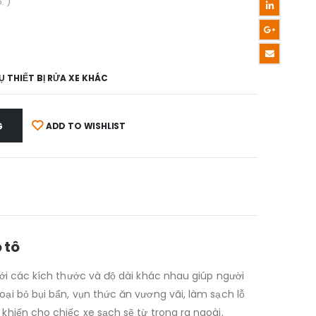
. )
 THIẾT BỊ RỬA XE KHÁC
G
ADD TO WISHLIST
ô tô
 với các kích thước và độ dài khác nhau giúp người
oại bỏ bụi bẩn, vụn thức ăn vương vãi, làm sạch lỗ
 khiến cho chiếc xe sạch sẽ từ trong ra ngoài.