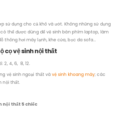
 hợp sử dụng cho cả khô và ướt. Không những sử dụng
n có thể được dùng để vệ sinh bàn phím laptop, làm
lỗ thông hơi máy lạnh, khe cửa, bọc da sofa…
 cọ vệ sinh nội thất
2, 4, 6, 8, 12.
ng vệ sinh ngoại thất và
vệ sinh khoang máy
; các
 nội thất.
 nội thất 5 chiếc