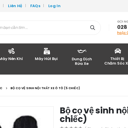
c
Liên Hệ
FAQs
Log In
GỌI N
028
hoặc 
Máy Nén Khí
Máy Hút Bụi
Thiết Bị
Dung Dịch
Chăm Sóc X
Rửa Xe
ÁC
BỘ CỌ VỆ SINH NỘI THẤT XE Ô TÔ (5 CHIẾC)
Bộ cọ vệ sinh nội
chiếc)