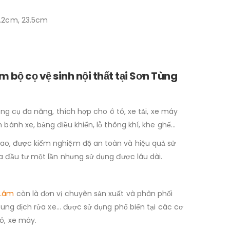
3.2cm, 23.5cm
 bộ cọ vệ sinh nội thất tại Sơn Tùng
dụng cụ đa năng, thích hợp cho ô tô, xe tải, xe máy
 bánh xe, bảng điều khiển, lỗ thông khí, khe ghế…
ao, được kiểm nghiệm độ an toàn và hiệu quả sử
a đầu tư một lần nhưng sử dụng được lâu dài.
 Lâm
còn là đơn vị chuyên sản xuất và phân phối
, dung dịch rửa xe… được sử dụng phổ biến tại các cơ
ô, xe máy.