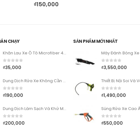
BÁN CHẠY
SẢN PHẨM MỚI NHẤT
Khăn Lau Xe Ô Tô Microfiber 40cm x 60cm
0
out of 5
0
out of 5
₫
35,000
₫
3,550,000
Dung Dịch Rửa Xe Không Cần Lau Sonax Xtreme Wash&Dry
0
out of 5
0
out of 5
₫
190,000
₫
1,490,000
Dung Dịch Làm Sạch Và Khử Mùi Vải Sonax Xtreme Upholstery & Alcantara Cleaner
Súng Rửa Xe Cao Á
0
out of 5
0
out of 5
₫
200,000
₫
550,000