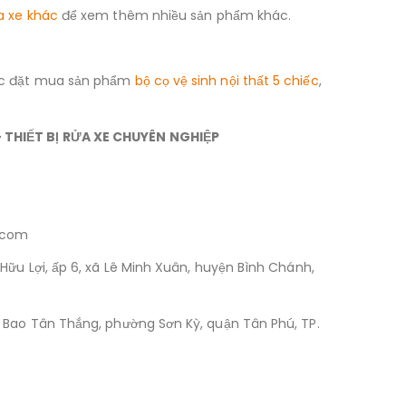
ửa xe khác
để xem thêm nhiều sản phẩm khác.
ặc đặt mua sản phẩm
bộ cọ vệ sinh nội thất 5 chiếc
,
THIẾT BỊ RỬA XE CHUYÊN NGHIỆP
.com
Hữu Lợi, ấp 6, xã Lê Minh Xuân, huyện Bình Chánh,
 Bao Tân Thắng, phường Sơn Kỳ, quận Tân Phú, TP.