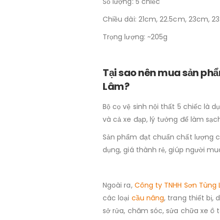
Số lượng: 5 chiếc
Chiều dài: 21cm, 22.5cm, 23cm, 2
Trọng lượng: ~205g
Tại sao nên mua sản phẩm
Lâm?
Bộ cọ vệ sinh nội thất 5 chiếc là 
và cả xe đạp, lý tưởng để làm sạch
Sản phẩm đạt chuẩn chất lượng c
dụng, giá thành rẻ, giúp người mu
Ngoài ra,
Công ty TNHH Sơn Tùng
các loại
cầu nâng
, trang thiết bị
sở rửa, chăm sóc, sửa chữa xe ô t