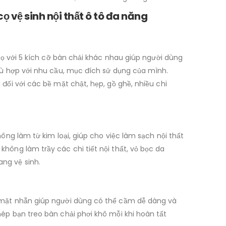
ọ vệ sinh nội thất ô tô đa năng
cọ với 5 kích cỡ bàn chải khác nhau giúp người dùng
phù hợp với nhu cầu, mục đích sử dụng của mình.
 đối với các bề mặt chật, hẹp, gồ ghề, nhiều chi
hông làm từ kim loại, giúp cho việc làm sạch nội thất
hông làm trầy các chi tiết nội thất, vỏ bọc da
ng vệ sinh.
 mặt nhẵn giúp người dùng có thể cầm dễ dàng và
ép bạn treo bàn chải phơi khô mỗi khi hoàn tất