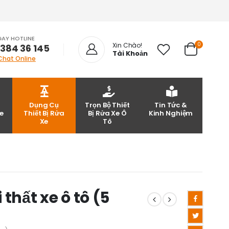
GAY HOTLINE
0
Xin Chào!
 384 36 145
Tài Khoản
Chat Online
Dụng Cụ
Trọn Bộ Thiết
Tin Tức &
e
Thiết Bị Rửa
Bị Rửa Xe Ô
Kinh Nghiệm
Xe
Tô
 thất xe ô tô (5