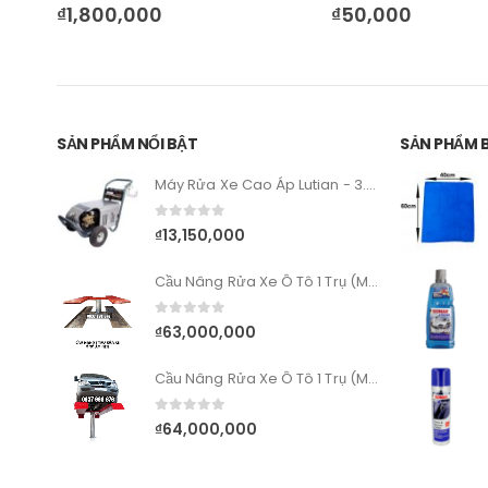
0
out of 5
0
out of 5
₫
50,000
₫
150,000
SẢN PHẨM NỔI BẬT
SẢN PHẨM 
Máy Rửa Xe Cao Áp Lutian - 3.0KW – 1750PSI
0
out of 5
₫
13,150,000
Cầu Nâng Rửa Xe Ô Tô 1 Trụ (Model Âm Nền)
0
out of 5
₫
63,000,000
Cầu Nâng Rửa Xe Ô Tô 1 Trụ (Mặt Bàn Nổi)
0
out of 5
₫
64,000,000