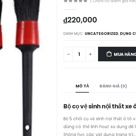
( Chưa có đánh giá nào
0
out of 5
₫
220,000
DANH MỤC:
UNCATEGORIZED
,
DỤNG CỤ
MUA HÀN
MÔ TẢ
ĐÁNH GIÁ (0)
Bộ cọ vệ sinh nội thất xe 
Bộ 5 chổi cọ vệ sinh nội thất ô tô
dùng có thể linh hoạt sử dụng để l
thông hơi, các vật dụng trang trí…